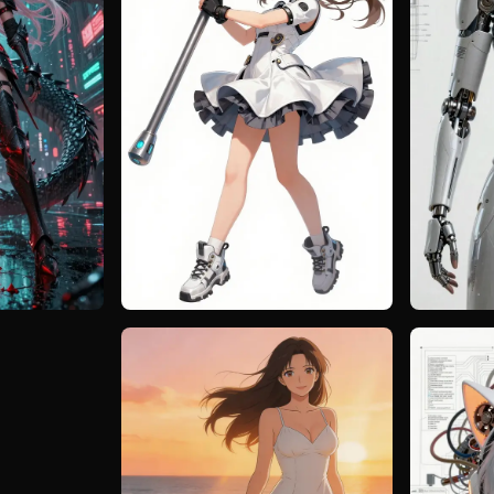
te similar
ai art image
Create similar
arta