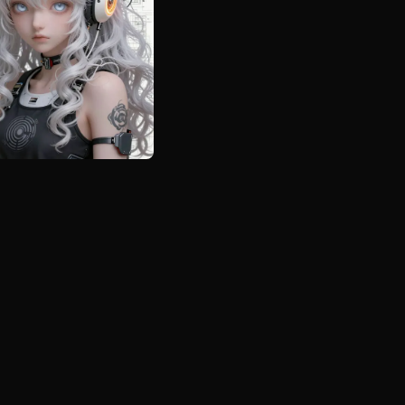
t
Create similar