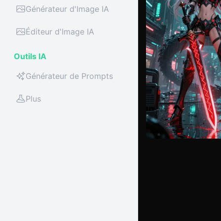
Générateur d'Image IA
Éditeur d'Image IA
Outils IA
Générateur de Prompts
Plus
ai art
Crea