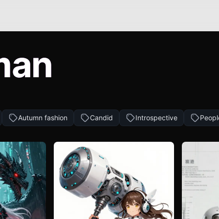
man
Autumn fashion
Candid
Introspective
Peopl
arta