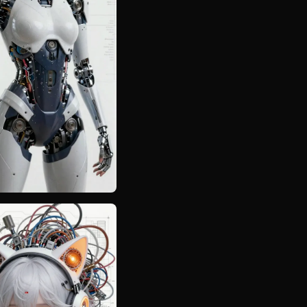
ny
Create similar