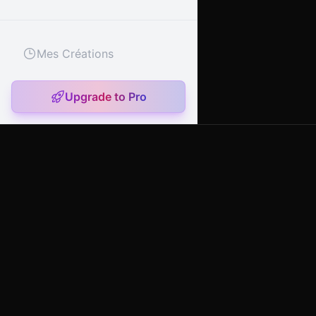
Mes Créations
Upgrade to Pro
artany.ai
Copyright
artany.ai
©
2026
- All rights reserved