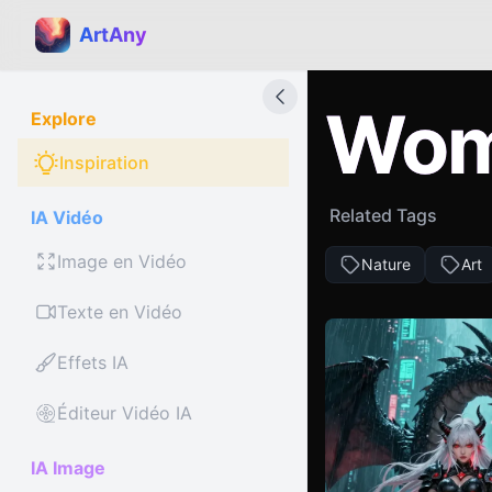
ArtAny
Wo
Explore
Inspiration
Related Tags
IA Vidéo
Image en Vidéo
Nature
Art
Texte en Vidéo
Effets IA
Éditeur Vidéo IA
IA Image