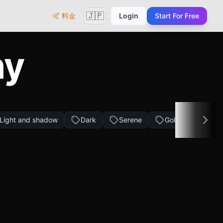
🇯🇵
料金
Login
Start For Free
hy
Light and shadow
Dark
Serene
Golden Tone