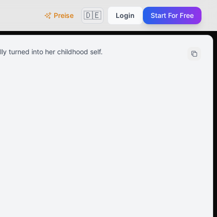
🇩🇪
Preise
Login
Start For Free
 turned into her childhood self.