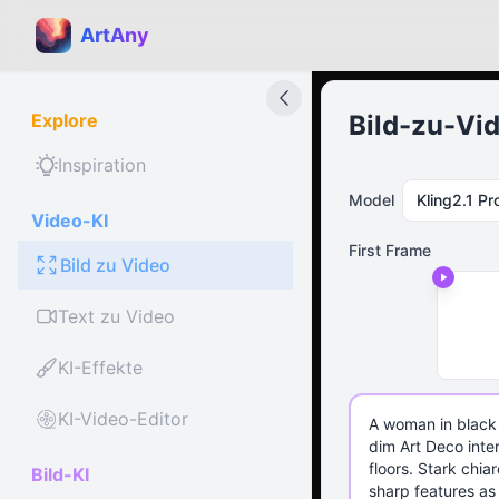
ArtAny
Explore
Bild-zu-Vid
Inspiration
Model
Kling2.1 Pr
Video-KI
First Frame
Bild zu Video
Text zu Video
KI-Effekte
KI-Video-Editor
Bild-KI