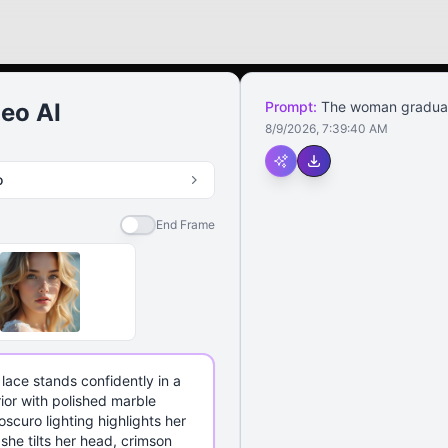
eo AI
Prompt:
The woman gradually
8/9/2026, 7:39:40 AM
o
End Frame