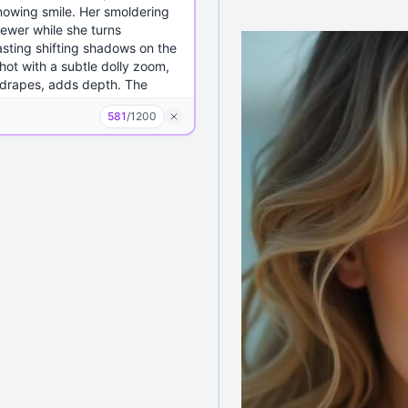
581
/
1200