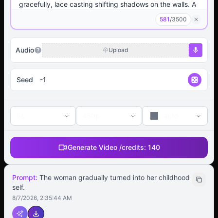
581
/
3500
Audio
Upload
Seed
5s
480p
auto
Generate Video /
credits:
140
Prompt:
The woman gradually turned into her childhood
self.
8/7/2026, 2:35:44 AM