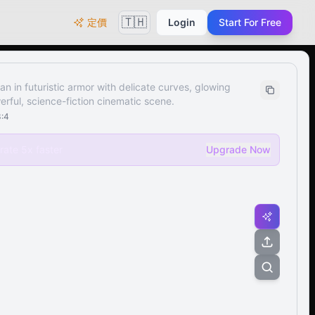
🇹🇭
定價
Login
Start For Free
n in futuristic armor with delicate curves, glowing
rful, science-fiction cinematic scene.
3:4
ate 5x faster
Upgrade Now