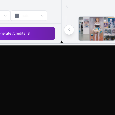
auto
nerate /
credits:
8
AI 圖片編輯器：無需離開頁面，即可使用
AI Tools
Image Models
Video Mod
AI Art Generator
Wan2.6 Image
Kling 2.6
Text To Video
Nano Banana Pro
Veo3.1
Image To Video
Nano Banana2
Veo3
AI Video Editor
Imagen4
Wan 2.5
AI Photo Editor
Seedream 3.1
Wan 2.6
More AI Tools
Flux Kontext
LongCat V
Flux Krea
LongCat A
Flux Sketch To
Kling AI 2.
Image
LongCat A