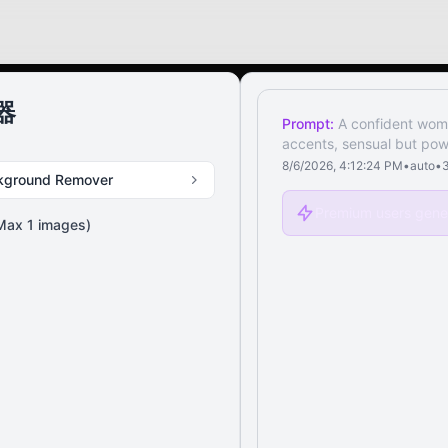
器
Prompt:
A confident woma
accents, sensual but powe
8/6/2026, 4:12:24 PM
•
auto
•
kground Remover
Premium users gener
Max
1
images)