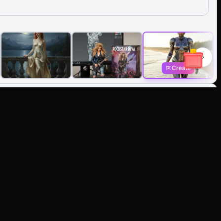
Create
文字提示無縫編輯任何圖片。
els
LINKS
LEGAL
Contact Us
Terms of services
Refund and Fraud
Privacy policy
Policy
Content policy
Affiliate Program
Refund policy
Hub
ideo AI
vatar
5
I