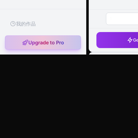
1
我的作品
Ge
Upgrade to Pro
artany.ai
Copyright
artany.ai
©
2026
- All rights reserved