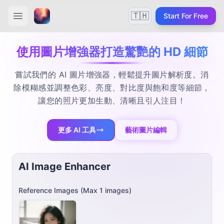
🇹🇭
Start For Free
使用圖片增強器打造驚艷的 HD 細節
嘗試我們的 AI 圖片增強器，輕鬆提升圖片解析度。消
除模糊感並調整色彩、亮度、對比度與飽和度等細節，
讓您的照片更加生動、清晰且引人注目！
更多 AI 工具
藝術圖片編輯
AI Image Enhancer
Reference Images
(Max
1
images)