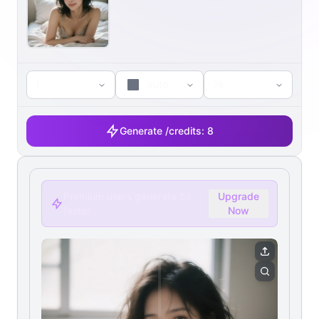
1
auto
2k
Generate /
credits:
8
Premium users generate 5x
Upgrade
faster
Now