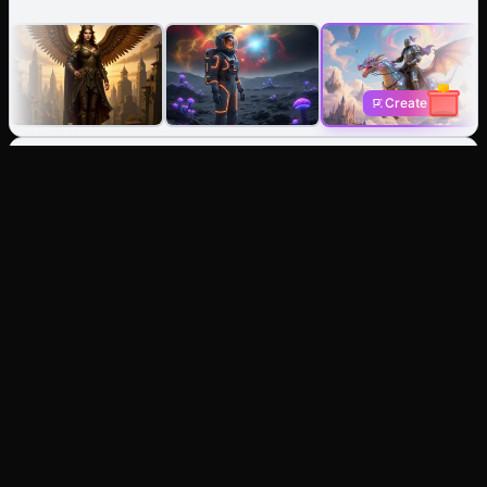
Create
AI Bildgenerator: Erstelle aus
Text oder gestalte jedes Bild
neu.
Text zu Bild
Stell es dir vor, hol es dir. Generiere sofort Fotos,
Illustrationen oder stilisierte Kunst.
Bild zu Bild
Definiere jedes Foto neu. Behalte die Komposition