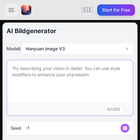
🇩🇪
Start For Free
AI Bildgenerator
Modell
Hunyuan Image V3
0
/
1200
Seed