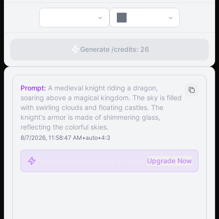
1
1:1
Generate /
credits:
26
Prompt:
A medieval knight riding a dragon,
soaring above a magical kingdom. The sky is filled
with swirling clouds and floating castles. The
knight's armor is made of shimmering glass,
reflecting the colorful skies.
8/7/2026, 11:58:47 AM
•
auto
•
4:3
Premium users generate 5x faster
Upgrade Now