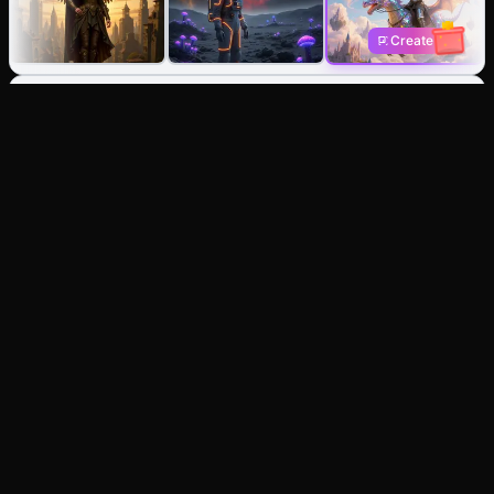
Create
AI Bildgenerator: Erstelle aus
Text oder gestalte jedes Bild
neu.
Text zu Bild
Stell es dir vor, hol es dir. Generiere sofort Fotos,
Illustrationen oder stilisierte Kunst.
Bild zu Bild
Definiere jedes Foto neu. Behalte die Komposition
bei, ändere den Stil, die Beleuchtung oder die
Ausstrahlung.