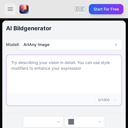
🇩🇪
Start For Free
AI Bildgenerator
Modell
ArtAny Image
0
/
1200
1
1:1