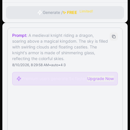
Limited!
Generate /
✨ FREE
Prompt:
A medieval knight riding a dragon,
soaring above a magical kingdom. The sky is filled
with swirling clouds and floating castles. The
knight's armor is made of shimmering glass,
reflecting the colorful skies.
8/10/2026, 8:29:58 AM
•
auto
•
4:3
Premium users generate 5x faster
Upgrade Now