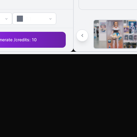
1:1
nerate /
credits:
10
 Imágenes IA: Edite cualquier imagen co
página.
AI Tools
Image Models
Video Mod
AI Art Generator
Wan2.6 Image
Kling 2.6
Text To Video
Nano Banana Pro
Veo3.1
Image To Video
Nano Banana2
Veo3
AI Video Editor
Imagen4
Wan 2.5
AI Photo Editor
Seedream 3.1
Wan 2.6
More AI Tools
Flux Kontext
LongCat V
Flux Krea
LongCat A
Flux Sketch To
Kling AI 2.
Image
LongCat A