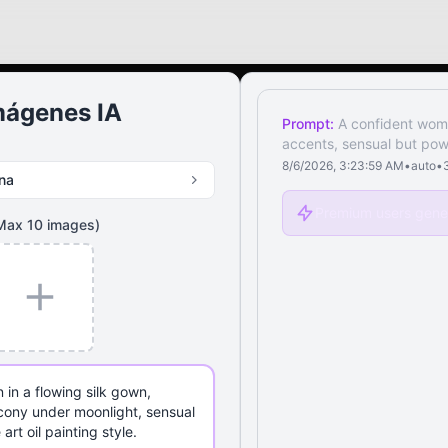
mágenes IA
Prompt:
A confident woma
accents, sensual but powe
8/6/2026, 3:23:59 AM
•
auto
•
na
Premium users gener
Max
10
images)