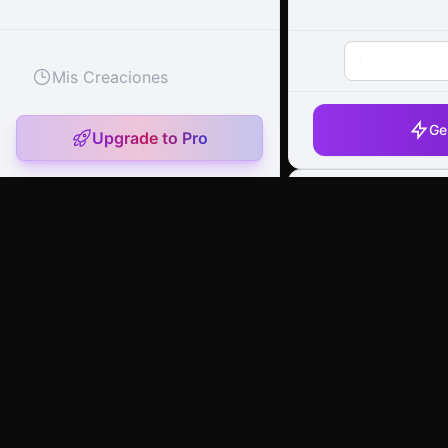
1
Mis Creaciones
Ge
Upgrade to Pro
Editor de
artany.ai
Copyright
artany.ai
©
2026
- All rights reserved