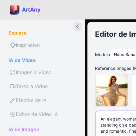
ArtAny
Explore
Editor de I
Inspiration
Modelo
Nano Bana
IA de Vídeo
Reference Images
(
Imagen a Vídeo
Texto a Vídeo
Efectos de IA
Editor de Vídeo IA
IA de Imagen