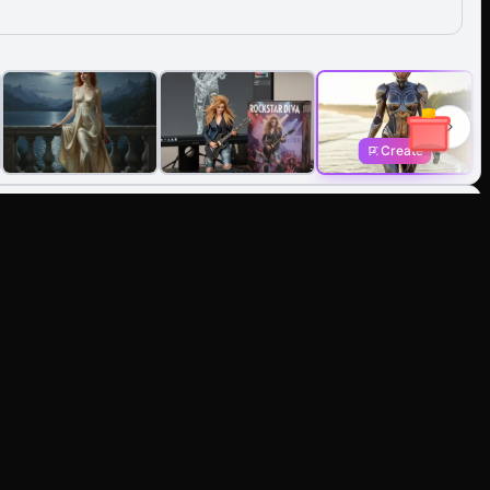
Create
n prompts de texto sin salir de la
els
LINKS
LEGAL
Contact Us
Terms of services
Refund and Fraud
Privacy policy
Policy
Content policy
Affiliate Program
Refund policy
Hub
ideo AI
vatar
5
I