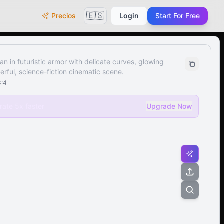
🇪🇸
Precios
Login
Start For Free
n in futuristic armor with delicate curves, glowing
rful, science-fiction cinematic scene.
3:4
ate 5x faster
Upgrade Now