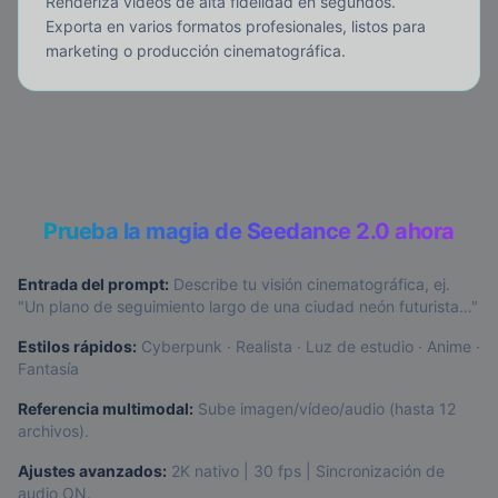
Renderiza vídeos de alta fidelidad en segundos.
Exporta en varios formatos profesionales, listos para
marketing o producción cinematográfica.
Prueba la magia de Seedance 2.0 ahora
Entrada del prompt:
Describe tu visión cinematográfica, ej.
"Un plano de seguimiento largo de una ciudad neón futurista…"
Estilos rápidos:
Cyberpunk · Realista · Luz de estudio · Anime ·
Fantasía
Referencia multimodal:
Sube imagen/vídeo/audio (hasta 12
archivos).
Ajustes avanzados:
2K nativo | 30 fps | Sincronización de
audio ON.