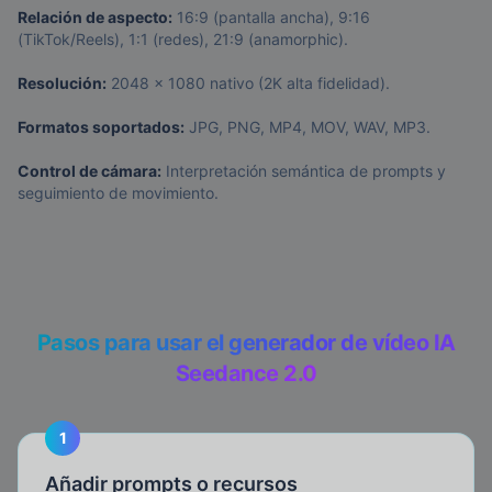
Relación de aspecto:
16:9 (pantalla ancha), 9:16
(TikTok/Reels), 1:1 (redes), 21:9 (anamorphic).
Resolución:
2048 x 1080 nativo (2K alta fidelidad).
Formatos soportados:
JPG, PNG, MP4, MOV, WAV, MP3.
Control de cámara:
Interpretación semántica de prompts y
seguimiento de movimiento.
Pasos para usar el generador de vídeo IA
Seedance 2.0
1
Añadir prompts o recursos