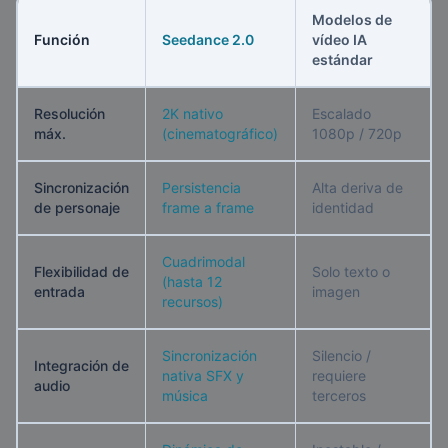
Modelos de
Función
Seedance 2.0
vídeo IA
estándar
Resolución
2K nativo
Escalado
máx.
(cinematográfico)
1080p / 720p
Sincronización
Persistencia
Alta deriva de
de personaje
frame a frame
identidad
Cuadrimodal
Flexibilidad de
Solo texto o
(hasta 12
entrada
imagen
recursos)
Sincronización
Silencio /
Integración de
nativa SFX y
requiere
audio
música
terceros