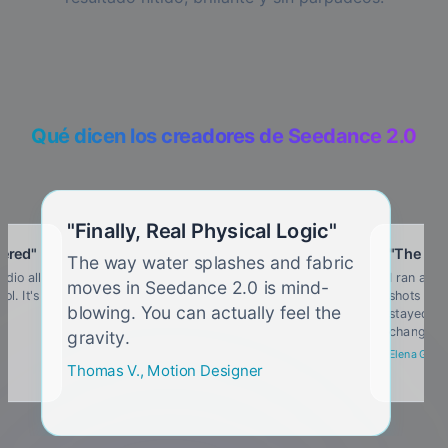
Qué dicen los creadores de Seedance 2.0
"
Finally, Real Physical Logic
"
wered
"
"
The Mul
The way water splashes and fabric
udio all
I ran a se
moves in Seedance 2.0 is mind-
l. It's
shots and 
blowing. You can actually feel the
l.
stayed 10
changer.
gravity.
Elena G., I
Thomas V., Motion Designer