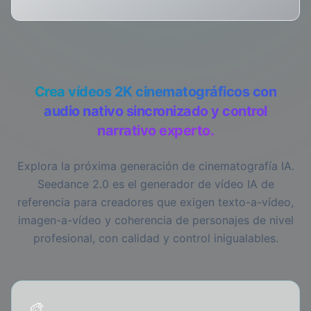
Crea vídeos 2K cinematográficos con
audio nativo sincronizado y control
narrativo experto.
Explora la próxima generación de cinematografía IA.
Seedance 2.0 es el generador de vídeo IA de
referencia para creadores que exigen texto-a-vídeo,
imagen-a-vídeo y coherencia de personajes de nivel
profesional, con calidad y control inigualables.
🎨