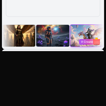
Create
Generador de Imágenes IA:
Crea a partir de texto o
rediseña cualquier imagen.
Texto a Imagen
Imagínalo, consíguelo. Genera fotos, ilustraciones
o arte estilizado al instante.