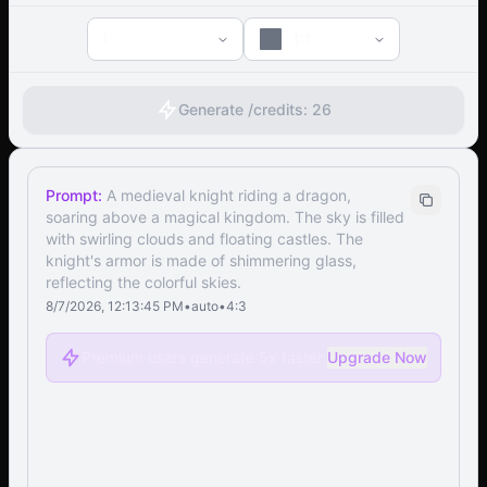
1
1:1
Generate /
credits:
26
Prompt:
A medieval knight riding a dragon,
soaring above a magical kingdom. The sky is filled
with swirling clouds and floating castles. The
knight's armor is made of shimmering glass,
reflecting the colorful skies.
8/7/2026, 12:13:45 PM
•
auto
•
4:3
Premium users generate 5x faster
Upgrade Now