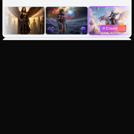
Create
Generatore di Immagini IA:
Crea da testo o ristilizza
qualsiasi immagine.
Da Testo a Immagine
Immaginalo, ottienilo. Genera all'istante foto,
illustrazioni o arte stilizzata.
Da Immagine a Immagine
Ridefinisci qualsiasi foto. Mantieni la composizione,