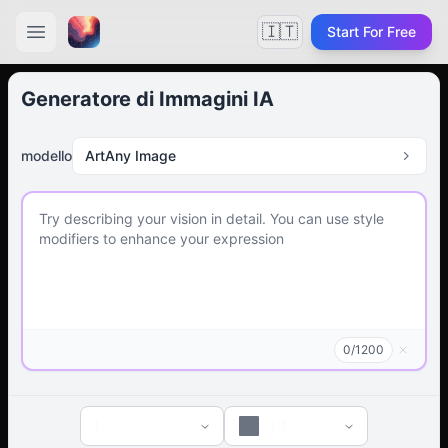
🇮🇹
Start For Free
Generatore di Immagini IA
modello
ArtAny Image
0
/
1200
1
1:1