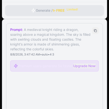
Limited!
Generate /
✨ FREE
Prompt:
A medieval knight riding a dragon,
soaring above a magical kingdom. The sky is filled
with swirling clouds and floating castles. The
knight's armor is made of shimmering glass,
reflecting the colorful skies.
8/8/2026, 3:47:42 AM
•
auto
•
4:3
Premium users generate 5x faster
Upgrade Now