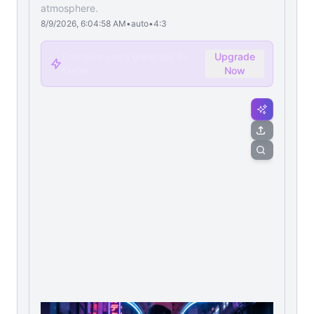
atmosphere.
8/9/2026, 6:04:58 AM
•
auto
•
4:3
Premium users generate 5x
Upgrade
faster
Now