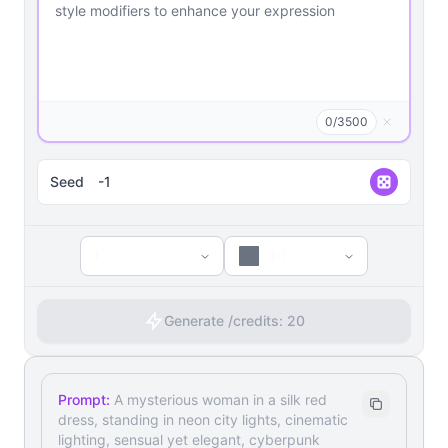
0
/
3500
Seed
1
1:1
Generate /
credits:
20
Prompt:
A mysterious woman in a silk red
dress, standing in neon city lights, cinematic
lighting, sensual yet elegant, cyberpunk