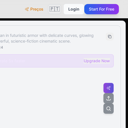
🇵🇹
Preços
Login
Start For Free
n in futuristic armor with delicate curves, glowing
rful, science-fiction cinematic scene.
:4
ate 5x faster
Upgrade Now