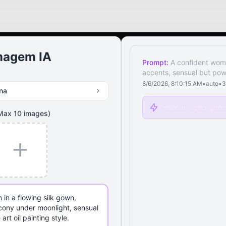
Imagem IA
Prompt:
A confident woma
accents, sensual but powe
8/6/2026, 8:10:15 AM
•
auto
•
3
na
Premium users gener
Max
10
images)