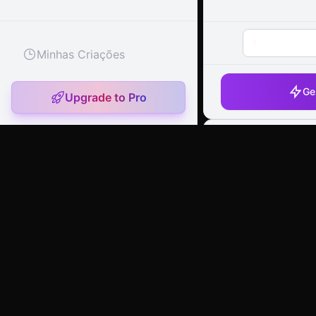
1
Minhas Criações
Ge
Upgrade to Pro
Editor de
artany.ai
Copyright
artany.ai
©
2026
- All rights reserved