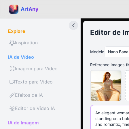
ArtAny
Explore
Editor de 
Inspiration
Modelo
Nano Bana
IA de Vídeo
Reference Images
(
Imagem para Vídeo
Texto para Vídeo
Efeitos de IA
Editor de Vídeo IA
IA de Imagem