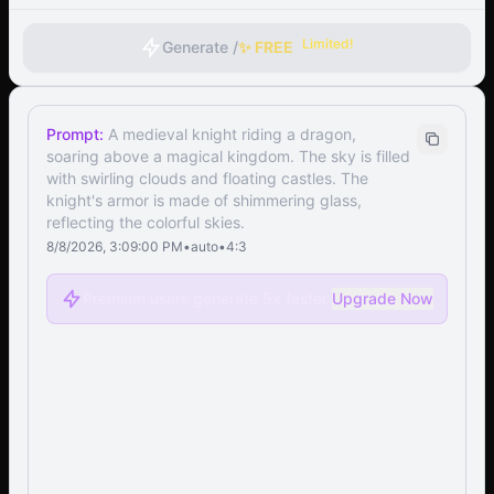
Limited!
Generate /
✨ FREE
Prompt:
A medieval knight riding a dragon,
soaring above a magical kingdom. The sky is filled
with swirling clouds and floating castles. The
knight's armor is made of shimmering glass,
reflecting the colorful skies.
8/8/2026, 3:09:00 PM
•
auto
•
4:3
Premium users generate 5x faster
Upgrade Now