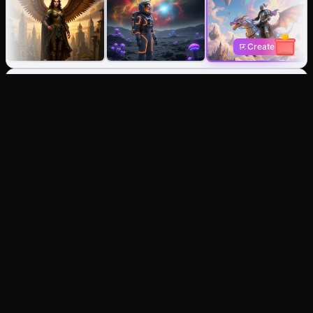
Create
Gerador de Imagem IA: Crie a
partir de texto ou restaure
qualquer imagem.
Texto para Imagem
Imagine, obtenha. Gere fotos, ilustrações ou arte
estilizada instantaneamente.
Imagem para Imagem
Redefina qualquer foto. Mantenha a composição,
mude o estilo, iluminação ou vibração.