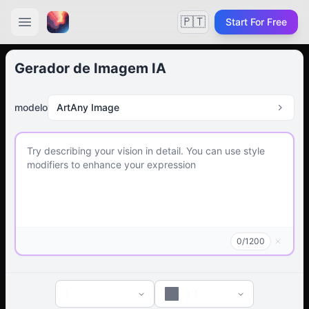
🇵🇹
Start For Free
Gerador de Imagem IA
modelo
ArtAny Image
0
/
1200
1
1:1