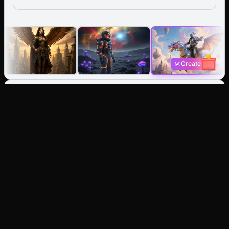
Create
Gerador de Imagem IA: Crie a
partir de texto ou restaure
qualquer imagem.
Texto para Imagem
Imagine, obtenha. Gere fotos, ilustrações ou arte
estilizada instantaneamente.