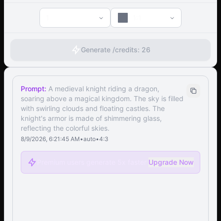
1
1:1
Generate /
credits:
26
Prompt:
A medieval knight riding a dragon,
soaring above a magical kingdom. The sky is filled
with swirling clouds and floating castles. The
knight's armor is made of shimmering glass,
reflecting the colorful skies.
8/9/2026, 6:21:45 AM
•
auto
•
4:3
Premium users generate 5x faster
Upgrade Now