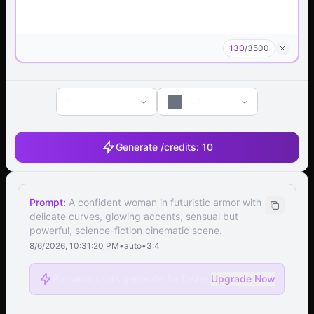
130
/
3500
1
1:1
Generate /
credits:
10
Prompt:
A confident woman in futuristic armor with
delicate curves, glowing accents, sensual but
powerful, science-fiction cinematic scene.
8/6/2026, 10:31:20 PM
•
auto
•
3:4
Premium users generate 5x faster
Upgrade Now