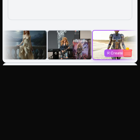
Create
Editor de Imagem IA: Edite
perfeitamente qualquer
imagem com prompts de texto
sem sair da página.