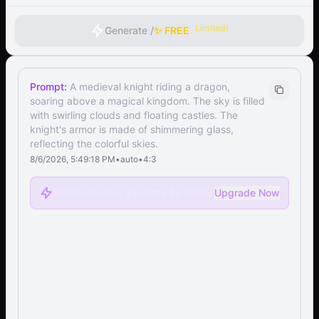
Limited!
Generate /
✨ FREE
Prompt:
A medieval knight riding a dragon,
soaring above a magical kingdom. The sky is filled
with swirling clouds and floating castles. The
knight's armor is made of shimmering glass,
reflecting the colorful skies.
8/6/2026, 5:49:18 PM
•
auto
•
4:3
Premium users generate 5x faster
Upgrade Now