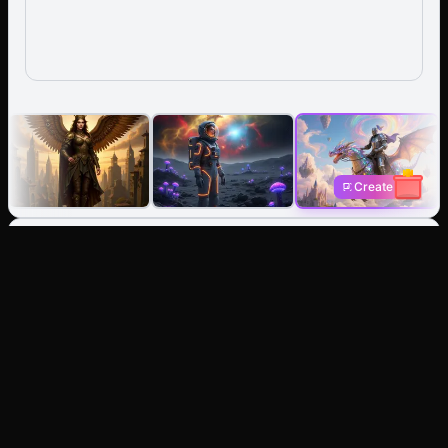
Create
Générateur d'Images IA : Créez
à partir de texte ou restylez
n'importe quelle image.
Texte en Image
Imaginez-le, obtenez-le. Générez instantanément
des photos, illustrations ou art stylisé.