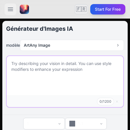
🇫🇷
Start For Free
Générateur d'Images IA
modèle
ArtAny Image
0
/
1200
1
1:1