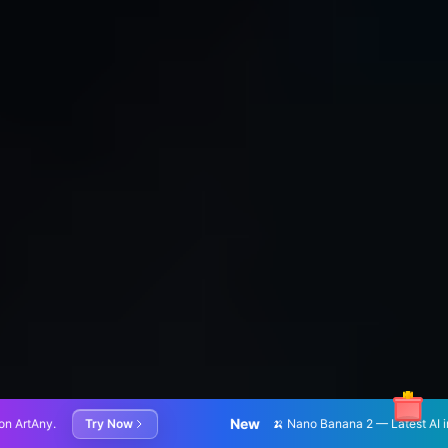
New
🍌 Nano Banana 2 — Latest AI image generation and editing 