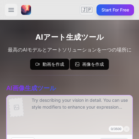
🇯🇵
Start For Free
AIアート生成ツール
最高のAIモデルとアートソリューションを一つの場所に
動画を作成
画像を作成
AI画像生成ツール
0
/
3500